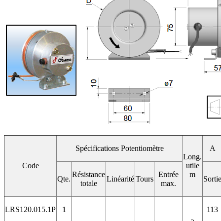
Spécifications Potentiomètre
A
Long.
Code
utile
Résistance
Entrée
m
Qte.
Linéarité
Tours
Sorti
totale
max.
LRS120.015.1P
1
113