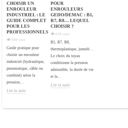
CHOISIR UN
POUR
ENROULEUR
ENROULEURS
INDUSTRIEL : LE
GEDO/DEMAC : B1,
GUIDE COMPLET
R7, R8… LEQUEL
POUR LES
CHOISIR ?
PROFESSIONNELS
619 vues
949 vues
B1, R7, R8,
Guide pratique pour
thermoplastique, jumelé…
choisir un enrouleur
Le choix du tuyau
industriel (hydraulique,
conditionne la pression
pneumatique, câble ou
admissible, la durée de vie
combiné) selon la
et la...
pression,...
Lire la suite
Lire la suite