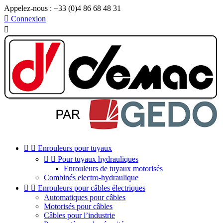
Appelez-nous :
+33 (0)4 86 68 48 31

Connexion



Enrouleurs pour tuyaux


Pour tuyaux hydrauliques
Enrouleurs de tuyaux motorisés
Combinés electro-hydraulique


Enrouleurs pour câbles électriques
Automatiques pour câbles
Motorisés pour câbles
Câbles pour l’industrie