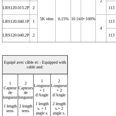
2
LRS120.015.2P
2
113
5K ohm
0,15%
10 24
0~100%
LRS120.040.1P
1
113
4
LRS120.040.2P
2
113
Equipé avec câble et: - Equipped with
cable and:
1
2
1
2
Longueur
Longueur
Capteur
Capteurs
+ 1
+ 2
de
de
d'Angle
d'Angle
longueur
longueur
1 length
2 length
1 length
2 length
s. + 1
s.+ 2
sens.
sens.
angle s.
angle s.