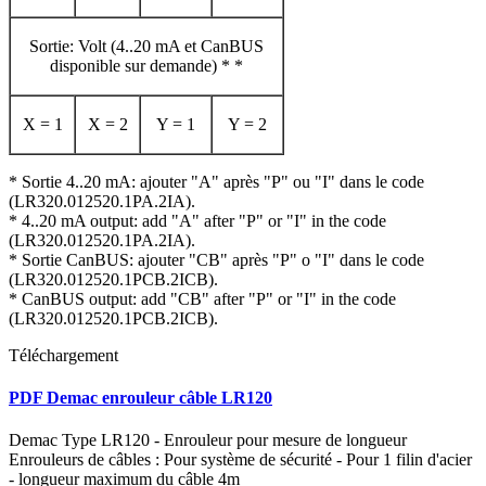
Sortie: Volt (4..20 mA et CanBUS
disponible sur demande) * *
X = 1
X = 2
Y = 1
Y = 2
* Sortie 4..20 mA: ajouter "A" après "P" ou "I" dans le code
(LR320.012520.1PA.2IA).
* 4..20 mA output: add "A" after "P" or "I" in the code
(LR320.012520.1PA.2IA).
* Sortie CanBUS: ajouter "CB" après "P" o "I" dans le code
(LR320.012520.1PCB.2ICB).
* CanBUS output: add "CB" after "P" or "I" in the code
(LR320.012520.1PCB.2ICB).
Téléchargement
PDF Demac enrouleur câble LR120
Demac Type LR120 - Enrouleur pour mesure de longueur
Enrouleurs de câbles : Pour système de sécurité - Pour 1 filin d'acier
- longueur maximum du câble 4m