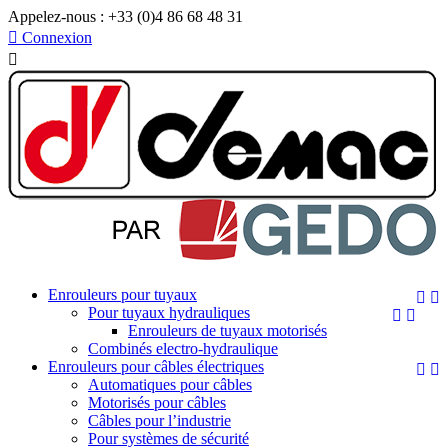
Appelez-nous :
+33 (0)4 86 68 48 31

Connexion

Enrouleurs pour tuyaux


Pour tuyaux hydrauliques


Enrouleurs de tuyaux motorisés
Combinés electro-hydraulique
Enrouleurs pour câbles électriques


Automatiques pour câbles
Motorisés pour câbles
Câbles pour l’industrie
Pour systèmes de sécurité