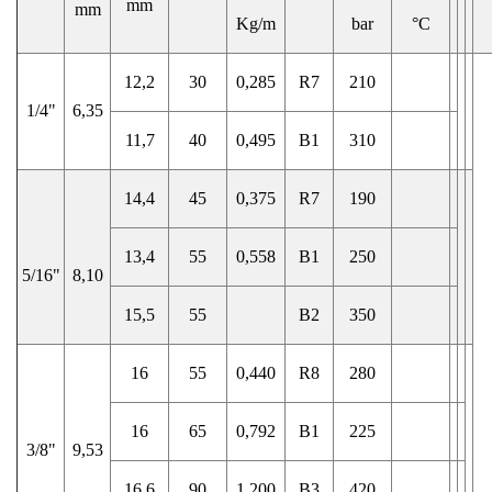
mm
mm
Kg/m
bar
°C
12,2
30
0,285
R7
210
1/4"
6,35
11,7
40
0,495
B1
310
14,4
45
0,375
R7
190
13,4
55
0,558
B1
250
5/16"
8,10
15,5
55
B2
350
16
55
0,440
R8
280
16
65
0,792
B1
225
3/8"
9,53
16,6
90
1,200
B3
420