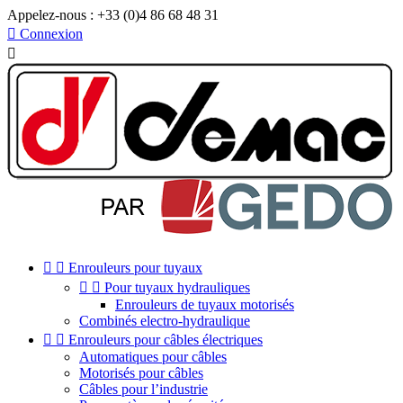
Appelez-nous :
+33 (0)4 86 68 48 31

Connexion



Enrouleurs pour tuyaux


Pour tuyaux hydrauliques
Enrouleurs de tuyaux motorisés
Combinés electro-hydraulique


Enrouleurs pour câbles électriques
Automatiques pour câbles
Motorisés pour câbles
Câbles pour l’industrie