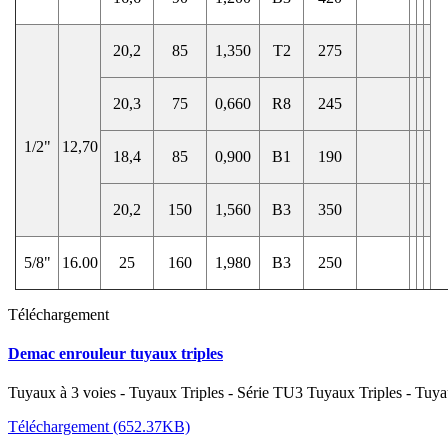
20,2
85
1,350
T2
275
20,3
75
0,660
R8
245
1/2"
12,70
18,4
85
0,900
B1
190
20,2
150
1,560
B3
350
5/8"
16.00
25
160
1,980
B3
250
Téléchargement
Demac enrouleur tuyaux triples
Tuyaux à 3 voies - Tuyaux Triples - Série TU3 Tuyaux Triples - Tuyaux
Téléchargement (652.37KB)