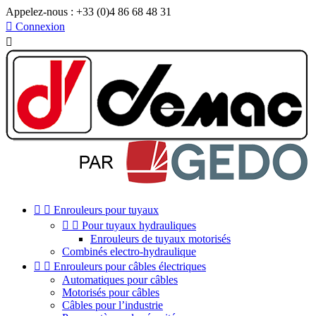
Appelez-nous :
+33 (0)4 86 68 48 31

Connexion



Enrouleurs pour tuyaux


Pour tuyaux hydrauliques
Enrouleurs de tuyaux motorisés
Combinés electro-hydraulique


Enrouleurs pour câbles électriques
Automatiques pour câbles
Motorisés pour câbles
Câbles pour l’industrie